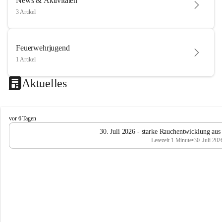
News & Aktivitäten
3 Artikel
Feuerwehrjugend
1 Artikel
Aktuelles
F
vor 6 Tagen
e
30. Juli 2026 - starke Rauchentwicklung aus
u
Lesezeit 1 Minute
•
30. Juli 202
e
r
w
e
h
r
R
ö
t