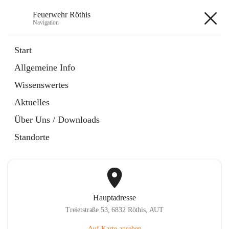
Feuerwehr Röthis
Navigation
Feuerwehr Röthis
Start
Allgemeine Info
öffnet
Mitglied werden
Wissenswertes
in
Datei
neuem
Aktuelles
Tab
öffnet
SPAR Pfandbonspende
in
Datei
Über Uns / Downloads
neuem
Tab
Standorte
Hauptadresse
Treietstraße 53, 6832 Röthis, AUT
Auf Karte ansehen