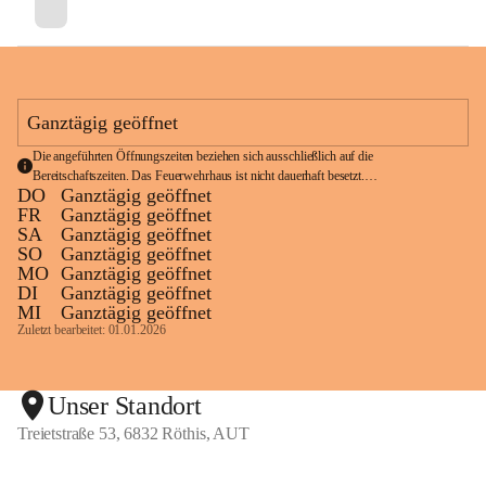
Ganztägig geöffnet
Die angeführten Öffnungszeiten beziehen sich ausschließlich auf die 
Bereitschaftszeiten. Das Feuerwehrhaus ist nicht dauerhaft besetzt.
DO
Ganztägig geöffnet
Im Notfall wählen Sie bitte die Notrufnummer 
122
.
FR
Ganztägig geöffnet
SA
Ganztägig geöffnet
SO
Ganztägig geöffnet
MO
Ganztägig geöffnet
DI
Ganztägig geöffnet
MI
Ganztägig geöffnet
Zuletzt bearbeitet: 01.01.2026
Unser Standort
Treietstraße 53, 6832 Röthis, AUT