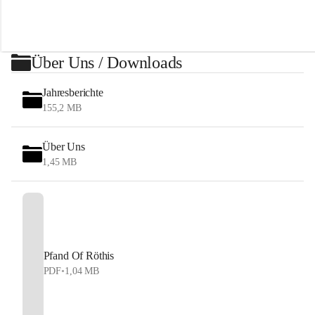
h
i
s
Über Uns / Downloads
Jahresberichte
155,2 MB
Über Uns
1,45 MB
Pfand Of Röthis
PDF
•
1,04 MB