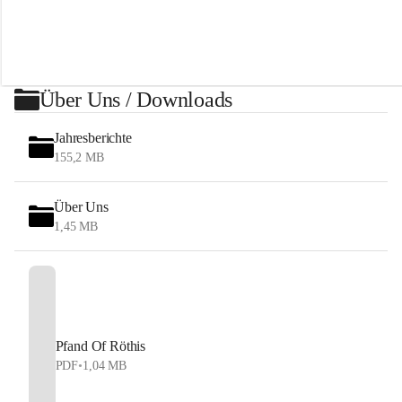
t
h
i
s
Über Uns / Downloads
Jahresberichte
155,2 MB
Über Uns
1,45 MB
Pfand Of Röthis
PDF
•
1,04 MB