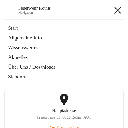
Feuerwehr Röthis
Navigation
Feuerwehr Röthis
Start
Allgemeine Info
öffnet
Mitglied werden
Wissenswertes
in
Datei
neuem
Aktuelles
Tab
öffnet
SPAR Pfandbonspende
in
Datei
Über Uns / Downloads
neuem
Tab
Standorte
Hauptadresse
Treietstraße 53, 6832 Röthis, AUT
Auf Karte ansehen