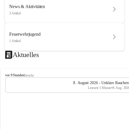
News & Aktivitäten
3 Artikel
Feuerwehrjugend
1 Artikel
Aktuelles
F
vor 9 Stunden
Bericht
e
8. August 2026 - Unklare Rauchen
u
Lesezeit 1 Minute
•
8. Aug. 202
e
r
w
e
h
r
R
ö