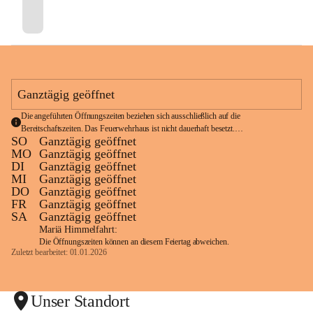
Ganztägig geöffnet
Die angeführten Öffnungszeiten beziehen sich ausschließlich auf die 
Bereitschaftszeiten. Das Feuerwehrhaus ist nicht dauerhaft besetzt.
SO
Ganztägig geöffnet
Im Notfall wählen Sie bitte die Notrufnummer 
122
.
MO
Ganztägig geöffnet
DI
Ganztägig geöffnet
MI
Ganztägig geöffnet
DO
Ganztägig geöffnet
FR
Ganztägig geöffnet
SA
Ganztägig geöffnet
Mariä Himmelfahrt:
Die Öffnungszeiten können an diesem Feiertag abweichen.
Zuletzt bearbeitet: 01.01.2026
Unser Standort