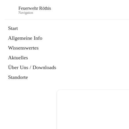
Feuerwehr Röthis
Navigation
Start
Allgemeine Info
öffnet
Mitglied werden
Wissenswertes
in
Datei
neuem
Aktuelles
Tab
öffnet
SPAR Pfandbonspende
in
Datei
Über Uns / Downloads
neuem
Tab
Standorte