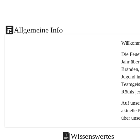
Allgemeine Info
Willkomm
Die Feuer
Jahr über
Bränden,
Jugend in
Teamgeist
Röthis je
Auf unser
aktuelle 
über uns
Wissenswertes