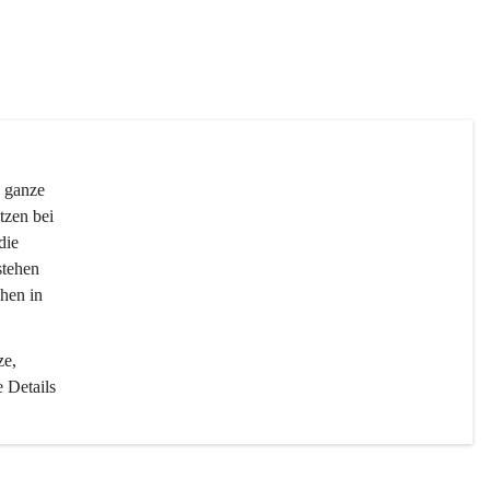
 ganze 
tzen bei 
die 
stehen 
hen in 
e, 
 Details 