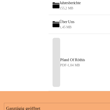
Jahresberichte
155,2 MB
Über Uns
1,45 MB
Pfand Of Röthis
PDF
•
1,04 MB
Ganztägig geöffnet