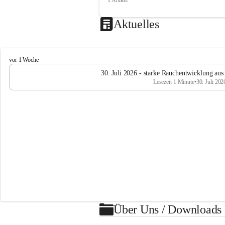
Aktuelles
F
vor 1 Woche
e
30. Juli 2026 - starke Rauchentwicklung aus
u
Lesezeit 1 Minute
•
30. Juli 202
e
r
w
e
h
r
R
ö
t
h
i
s
Über Uns / Downloads