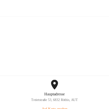
Feuerwehr Röthis
Hauptadresse
Treietstraße 53, 6832 Röthis, AUT
Auf Karte ansehen