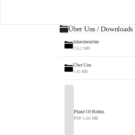
h
i
s
Über Uns / Downloads
Jahresberichte
155,2 MB
Über Uns
1,45 MB
Pfand Of Röthis
PDF
•
1,04 MB