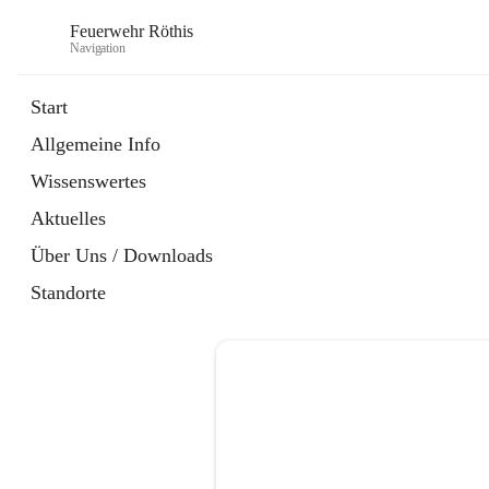
Feuerwehr Röthis
Navigation
Start
Allgemeine Info
öffnet
Mitglied werden
Wissenswertes
in
Datei
neuem
Aktuelles
Tab
öffnet
SPAR Pfandbonspende
in
Datei
Über Uns / Downloads
neuem
Tab
Standorte