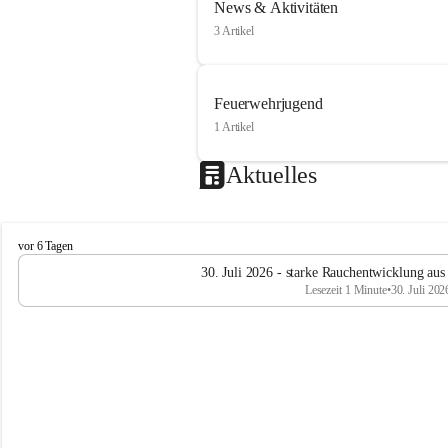
News & Aktivitäten
3 Artikel
Feuerwehrjugend
1 Artikel
Aktuelles
F
vor 6 Tagen
e
30. Juli 2026 - starke Rauchentwicklung aus
u
Lesezeit 1 Minute
•
30. Juli 202
e
r
w
e
h
r
R
ö
t