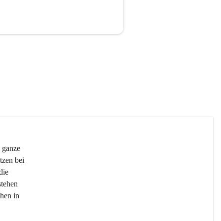
 ganze 
tzen bei 
die 
stehen 
hen in 