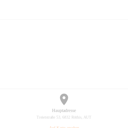
Feuerwehr Röthis
Hauptadresse
Treietstraße 53, 6832 Röthis, AUT
Auf Karte ansehen