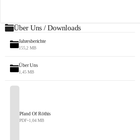
h
i
s
Über Uns / Downloads
Jahresberichte
155,2 MB
Über Uns
1,45 MB
Pfand Of Röthis
PDF
•
1,04 MB