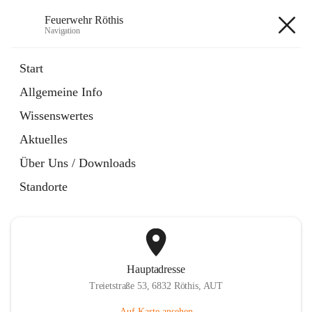
Feuerwehr Röthis
Navigation
Feuerwehr Röthis
Start
Allgemeine Info
öffnet
Mitglied werden
Wissenswertes
in
Datei
neuem
Aktuelles
Tab
öffnet
SPAR Pfandbonspende
in
Datei
Über Uns / Downloads
neuem
Tab
Standorte
Hauptadresse
Treietstraße 53, 6832 Röthis, AUT
Auf Karte ansehen