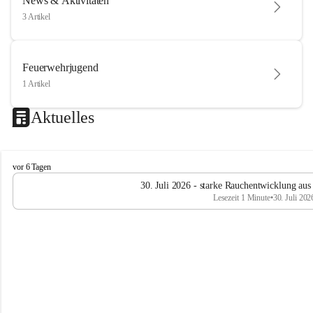
News & Aktivitäten
3 Artikel
Feuerwehrjugend
1 Artikel
Aktuelles
F
vor 6 Tagen
e
30. Juli 2026 - starke Rauchentwicklung aus
u
Lesezeit 1 Minute
•
30. Juli 202
e
r
w
e
h
r
R
ö
t