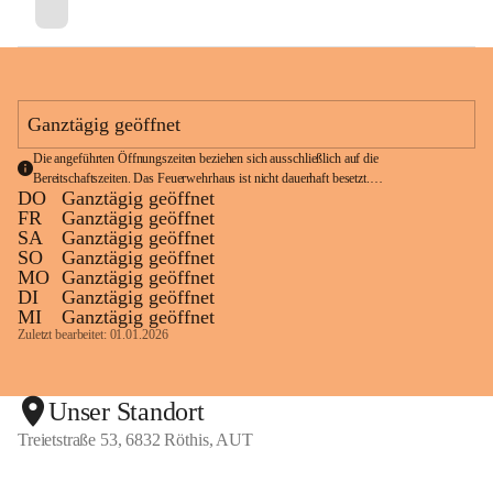
Ganztägig geöffnet
Die angeführten Öffnungszeiten beziehen sich ausschließlich auf die 
Bereitschaftszeiten. Das Feuerwehrhaus ist nicht dauerhaft besetzt.
DO
Ganztägig geöffnet
Im Notfall wählen Sie bitte die Notrufnummer 
122
.
FR
Ganztägig geöffnet
SA
Ganztägig geöffnet
SO
Ganztägig geöffnet
MO
Ganztägig geöffnet
DI
Ganztägig geöffnet
MI
Ganztägig geöffnet
Zuletzt bearbeitet: 01.01.2026
Unser Standort
Treietstraße 53, 6832 Röthis, AUT