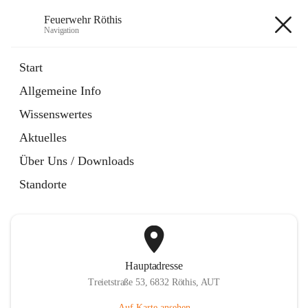
Feuerwehr Röthis
Navigation
Feuerwehr Röthis
Start
Allgemeine Info
öffnet
Mitglied werden
Wissenswertes
in
Datei
neuem
Aktuelles
Tab
öffnet
SPAR Pfandbonspende
in
Datei
Über Uns / Downloads
neuem
Tab
Standorte
Hauptadresse
Treietstraße 53, 6832 Röthis, AUT
Auf Karte ansehen