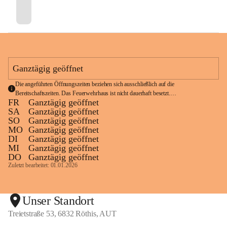
Ganztägig geöffnet
Die angeführten Öffnungszeiten beziehen sich ausschließlich auf die 
Bereitschaftszeiten. Das Feuerwehrhaus ist nicht dauerhaft besetzt.
FR
Ganztägig geöffnet
Im Notfall wählen Sie bitte die Notrufnummer 
122
.
SA
Ganztägig geöffnet
SO
Ganztägig geöffnet
MO
Ganztägig geöffnet
DI
Ganztägig geöffnet
MI
Ganztägig geöffnet
DO
Ganztägig geöffnet
Zuletzt bearbeitet: 01.01.2026
Unser Standort
Treietstraße 53, 6832 Röthis, AUT