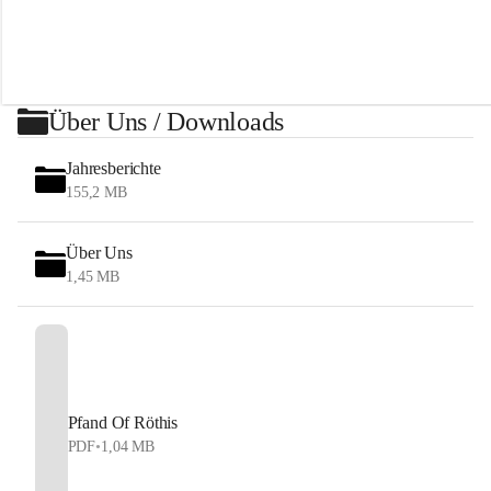
t
h
i
s
Über Uns / Downloads
Jahresberichte
155,2 MB
Über Uns
1,45 MB
Pfand Of Röthis
PDF
•
1,04 MB